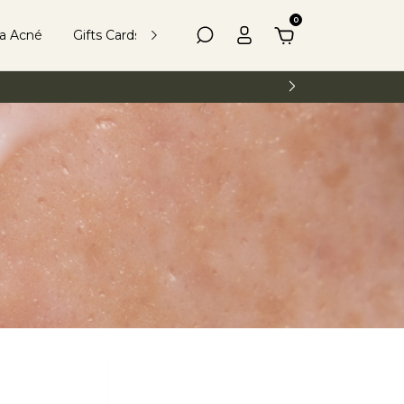
0
ea Acné
Gifts Cards
Kits
Más Información