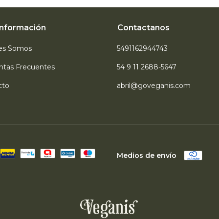
Información
Contactanos
es Somos
5491162944743
ntas Frecuentes
54 9 11 2688-5647
cto
abril@goveganis.com
Medios de envío