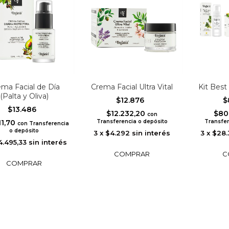
ma Facial de Día
Crema Facial Ultra Vital
Kit Best
(Palta y Oliva)
$12.876
$
$13.486
$12.232,20
$80
con
11,70
Transferencia o depósito
Transfer
con
Transferencia
o depósito
3
x
$4.292
sin interés
3
x
$28.
4.495,33
sin interés