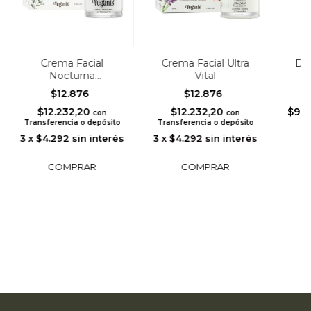
Crema Facial
Crema Facial Ultra
DO
Nocturna
Vital
Antioxidante (Rosa
HUM
$12.876
$12.876
Mosqueta y Romero)
LA 
$12.232,20
$12.232,20
$9.6
Salv
con
con
Transferencia o depósito
Transferencia o depósito
Or
3
x
$4.292
sin interés
3
x
$4.292
sin interés
3