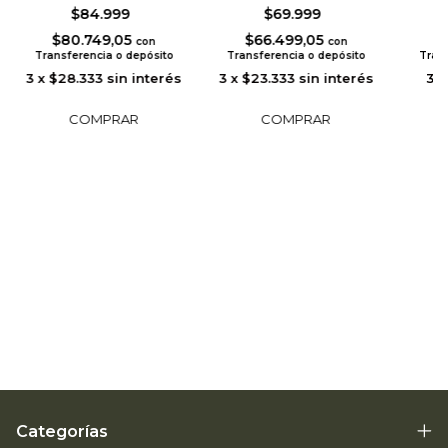
$84.999
$69.999
$80.749,05
$66.499,05
$
con
con
Transferencia o depósito
Transferencia o depósito
Tran
3
x
$28.333
sin interés
3
x
$23.333
sin interés
3
Categorías