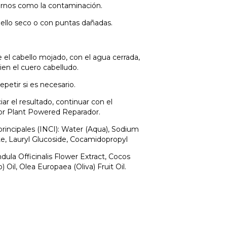
rnos como la contaminación.
bello seco o con puntas dañadas.
re el cabello mojado, con el agua cerrada,
en el cuero cabelludo.
epetir si es necesario.
iar el resultado, continuar con el
or Plant Powered Reparador.
principales (INCI): Water (Aqua), Sodium
te, Lauryl Glucoside, Cocamidopropyl
dula Officinalis Flower Extract, Cocos
) Oil, Olea Europaea (Oliva) Fruit Oil.