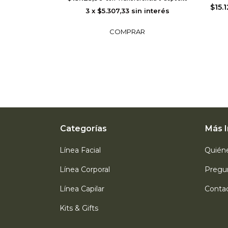
$15.
3
x
$5.307,33
sin interés
encia o depósito
interés
Categorías
Más 
Línea Facial
Quién
Línea Corporal
Pregu
Línea Capilar
Conta
Kits & Gifts