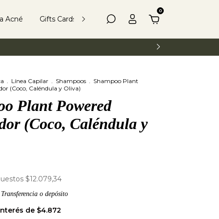
0
ea Acné
Gifts Cards
Kits
Más Información
ca
.
Línea Capilar
.
Shampoos
.
Shampoo Plant
r (Coco, Caléndula y Oliva)
o Plant Powered
dor (Coco, Caléndula y
puestos
$12.079,34
Transferencia o depósito
interés de
$4.872