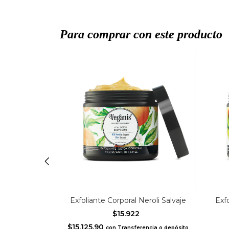
Para comprar con este producto
ñas y Cejas
Exfoliante Corporal Neroli Salvaje
Exf
$15.922
OFF
$15.125,90
con
Transferencia o depósito