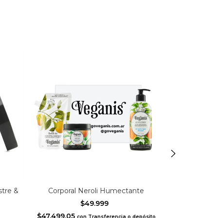
stre &
Corporal Neroli Humectante
Corpora
$49.999
$47.499,05
$47.499,05
con
Transferencia o depósito
c