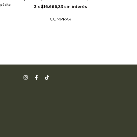
epósito
3
x
$16.666,33
sin interés
3
x
$16.