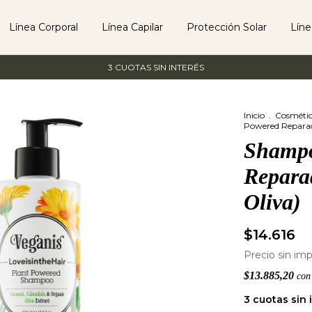
Línea Corporal
Línea Capilar
Protección Solar
Lín
3 CUOTAS SIN INTERÉS
Inicio
.
Cosméti
Powered Reparado
Shampo
Repara
Oliva)
$14.616
Precio sin im
$13.885,20
con
3
cuotas sin 