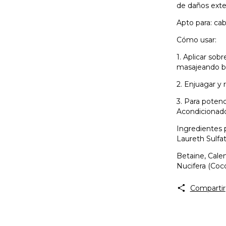
de daños exte
Apto para: ca
Cómo usar:
1. Aplicar sob
masajeando bi
2. Enjuagar y r
3. Para potenc
Acondicionad
Ingredientes 
Laureth Sulfa
Betaine, Calen
Nucifera (Coco
Compartir