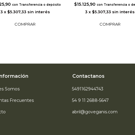
125,90
$15.125,90
con
Transferencia o depósito
con
Transferencia o d
3
x
$5.307,33
sin interés
3
x
$5.307,33
sin interés
Información
Contactanos
es Somos
5491162944743
ntas Frecuentes
54 9 11 2688-5647
cto
abril@goveganis.com