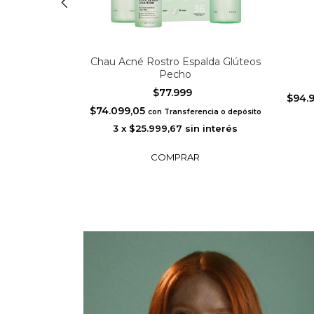
lanco + Color
Chau Acné Rostro Espalda Glúteos
60
Pecho
$77.999
$94.
$74.099,05
cia o depósito
con
Transferencia o depósito
interés
3
x
$25.999,67
sin interés