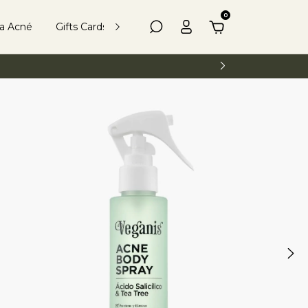
0
ea Acné
Gifts Cards
Kits
Más Información