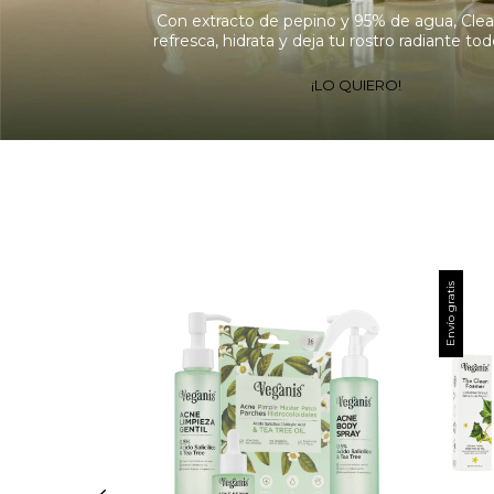
Con extracto de pepino y 95% de agua, Cl
refresca, hidrata y deja tu rostro radiante tod
¡LO QUIERO!
Envío gratis