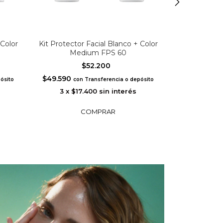
 Color
Kit Protector Facial Blanco + Color
Kit Protector
Medium FPS 60
D
$52.200
$49.590
$49.590
ósito
con
Transferencia o depósito
con
3
x
$17.400
sin interés
3
x
$17